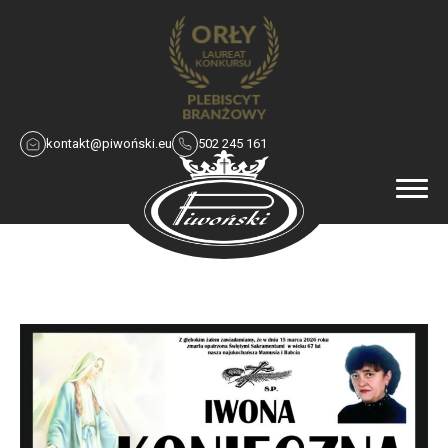
kontakt@piwoński.eu
502 245 161