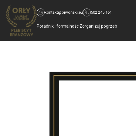
kontakt@piwoński.eu
502 245 161
Poradnik i formalności
Zorganizuj pogrzeb