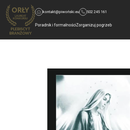
kontakt@piwoński.eu
502 245 161
Poradnik i formalności
Zorganizuj pogrzeb