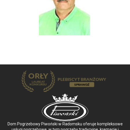
Dom Pogrzebowy Piwoński w Radomsku oferuje kompleksowe
usługi pogrzebowe, w tym pogrzeby tradycyjne, kremacje i