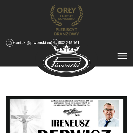
kontakt@piwoński.eu
502 245 161