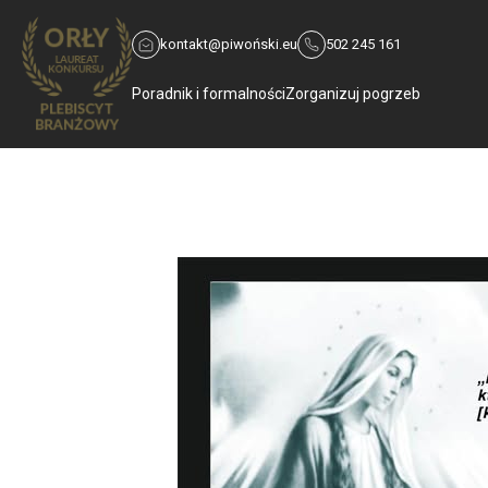
kontakt@piwoński.eu
502 245 161
Poradnik i formalności
Zorganizuj pogrzeb