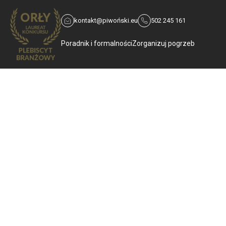
kontakt@piwoński.eu
502 245 161
Poradnik i formalności
Zorganizuj pogrzeb