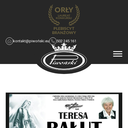
kontakt@piwoński.eu
502 245 161