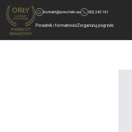
kontakt@piwoński.eu
502 245 161
Poradnik i formalności
Zorganizuj pogrzeb