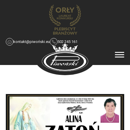
kontakt@piwoński.eu
502 245 161